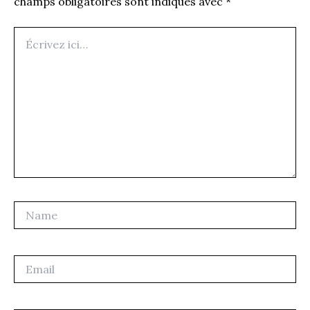
champs obligatoires sont indiqués avec
*
Écrivez
ici…
Name
Email