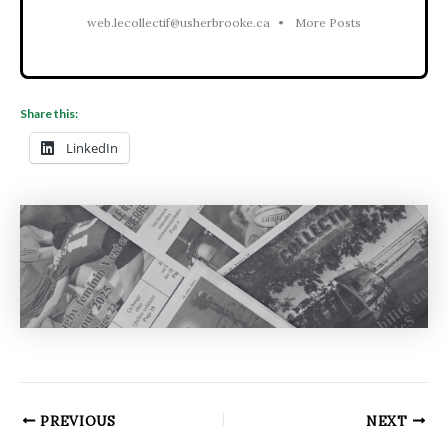
web.lecollectif@usherbrooke.ca
•
More Posts
Share this:
LinkedIn
PREVIOUS
NEXT