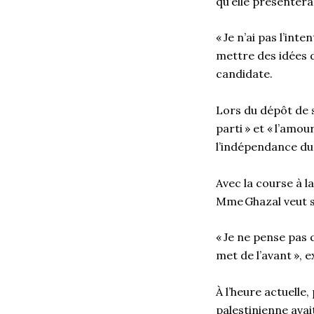
qu’elle présentera
« Je n’ai pas l’int
mettre des idées de
candidate.
Lors du dépôt de sa
parti » et « l’amo
l’indépendance du
Avec la course à l
Mme Ghazal veut s
« Je ne pense pas 
met de l’avant », e
À l’heure actuelle,
palestinienne avai