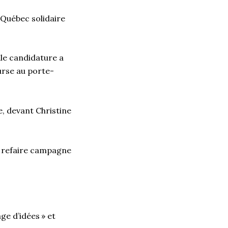
 Québec solidaire
ule candidature a
urse au porte-
, devant Christine
s refaire campagne
e d’idées » et