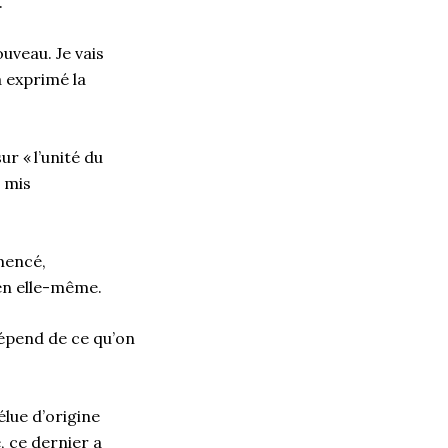
r.
ouveau. Je vais
a exprimé la
ur « l’unité du
s mis
mencé,
 en elle-même.
 dépend de ce qu’on
élue d’origine
, ce dernier a