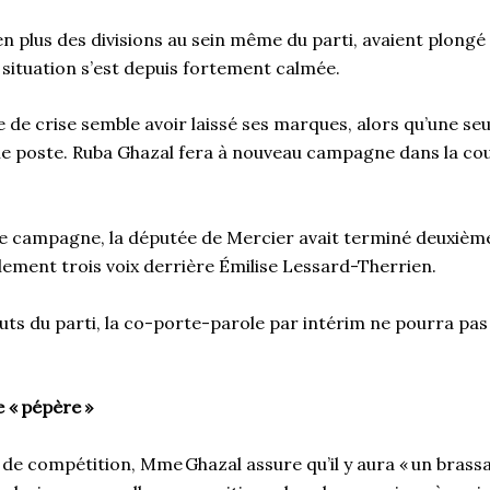
n plus des divisions au sein même du parti, avaient plongé
a situation s’est depuis fortement calmée.
 de crise semble avoir laissé ses marques, alors qu’une se
le poste. Ruba Ghazal fera à nouveau campagne dans la co
re campagne, la députée de Mercier avait terminé deuxième
ulement trois voix derrière Émilise Lessard-Therrien.
tuts du parti, la co-porte-parole par intérim ne pourra pa
 «
pépère
»
e compétition, Mme Ghazal assure qu’il y aura « un brassag