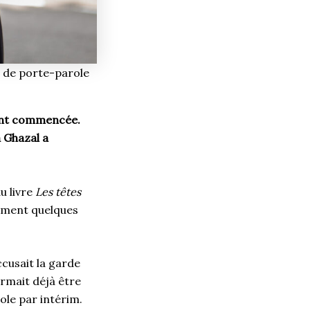
e de porte-parole
ment commencée.
a Ghazal a
u livre
Les têtes
ement quelques
cusait la garde
irmait déjà être
role par intérim.