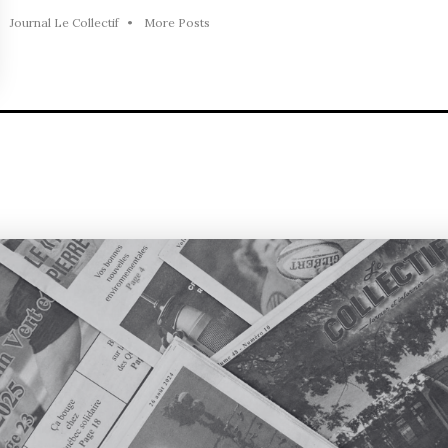
Journal Le Collectif
•
More Posts