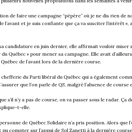
 plusieurs nouvelles propositions dans les semaines à veni
ention de faire une campagne “pépère” où je ne dis rien de n
 l’avant et je suis confiante que ça va susciter l’intérêt », 
 candidature en juin dernier, elle affirmait vouloir miser s
ur du Québec » pour mener sa campagne. Elle avait d’ailleur
 Québec de l’avant lors de la dernière course.
a chefferie du Parti libéral du Québec qui a également com
’assurer que l’on parle de QS, malgré l’absence de course
que s’il n’y a pas de course, on va passer sous le radar. Ça
xplique-t-elle.
 personne de Québec Solidaire n’a pris position. Alors que l’
t pu compter sur l’appui de Sol Zanetti à la dernière course