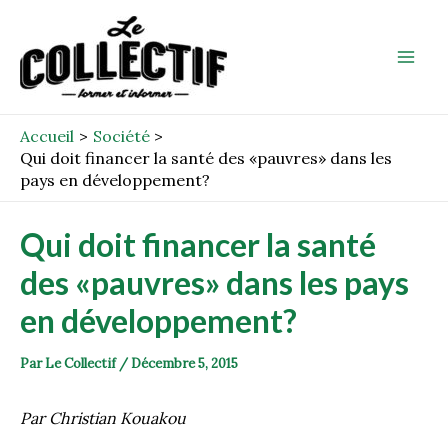
Aller
Post
Mai
au
navigation
Men
contenu
Accueil
Société
Qui doit financer la santé des «pauvres» dans les
pays en développement?
Qui doit financer la santé
des «pauvres» dans les pays
en développement?
Par
Le Collectif
/
Décembre 5, 2015
Par Christian Kouakou