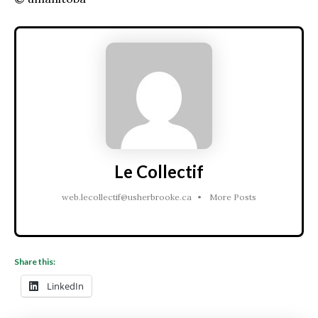
Le Collectif
web.lecollectif@usherbrooke.ca
•
More Posts
Share this:
LinkedIn