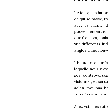
constamment la mê
Le fait qu’un humor
ce qui se passe, t
avec la même di
gouvernement en t
que d’autres, mai
vue différents, lu
angles d’une nouve
L’humour, au même
laquelle nous vivo
ses controverse
visionner, et surt
selon moi pas be
reporters un peu 
Allez voir des soi