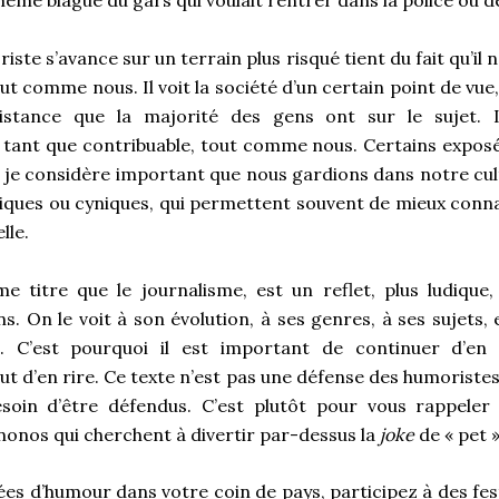
me blague du gars qui voulait rentrer dans la police ou de
iste s’avance sur un terrain plus risqué tient du fait qu’il
out comme nous. Il voit la société d’un certain point de vue,
stance que la majorité des gens ont sur le sujet. I
ant que contribuable, tout comme nous. Certains exposé
s je considère important que nous gardions dans notre cul
diques ou cyniques, qui permettent souvent de mieux conna
lle.
 titre que le journalisme, est un reflet, plus ludique
ns. On le voit à son évolution, à ses genres, à ses sujets
s. C’est pourquoi il est important de continuer d’en
out d’en rire. Ce texte n’est pas une défense des humoristes,
soin d’être défendus. C’est plutôt pour vous rappeler
nonos qui cherchent à divertir par-dessus la
joke
de « pet »
rées d’humour dans votre coin de pays, participez à des fe