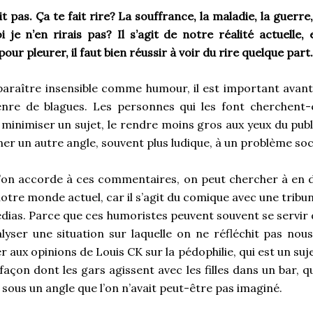
it pas. Ça te fait rire? La souffrance, la maladie, la guerr
 je n’en rirais pas? Il s’agit de notre réalité actuelle,
pour pleurer, il faut bien réussir à voir du rire quelque part.
araître insensible comme humour, il est important avant 
nre de blagues. Les personnes qui les font cherchent-el
 minimiser un sujet, le rendre moins gros aux yeux du pub
ner un autre angle, souvent plus ludique, à un problème soc
 l’on accorde à ces commentaires, on peut chercher à en d
otre monde actuel, car il s’agit du comique avec une tribun
édias. Parce que ces humoristes peuvent souvent se servi
lyser une situation sur laquelle on ne réfléchit pas no
ux opinions de Louis CK sur la pédophilie, qui est un suje
 façon dont les gars agissent avec les filles dans un bar, qu
sous un angle que l’on n’avait peut-être pas imaginé.