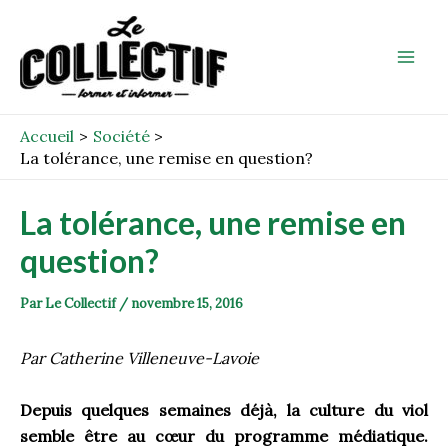
Aller
Post
Mai
au
navigation
Men
contenu
Accueil
Société
La tolérance, une remise en question?
La tolérance, une remise en
question?
Par
Le Collectif
/
novembre 15, 2016
Par
Catherine Villeneuve-Lavoie
Depuis quelques semaines déjà, la culture du viol
semble être au cœur du programme médiatique.