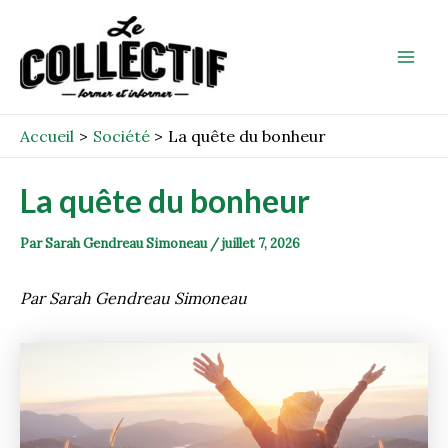
Aller
Post
Mai
au
navigation
Men
contenu
Accueil
Société
La quête du bonheur
La quête du bonheur
Par
Sarah Gendreau Simoneau
/
juillet 7, 2026
Par Sarah Gendreau Simoneau