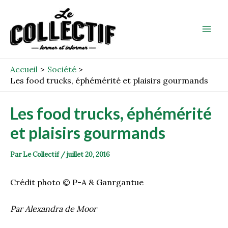
Aller
Post
Mai
au
navigation
Men
contenu
Accueil
Société
Les food trucks, éphémérité et plaisirs gourmands
Les food trucks, éphémérité
et plaisirs gourmands
Par
Le Collectif
/
juillet 20, 2016
Crédit photo © P-A & Ganrgantue
Par Alexandra de Moor