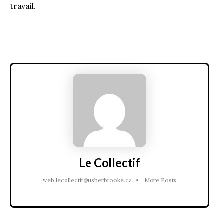
travail.
Le Collectif
web.lecollectif@usherbrooke.ca
•
More Posts