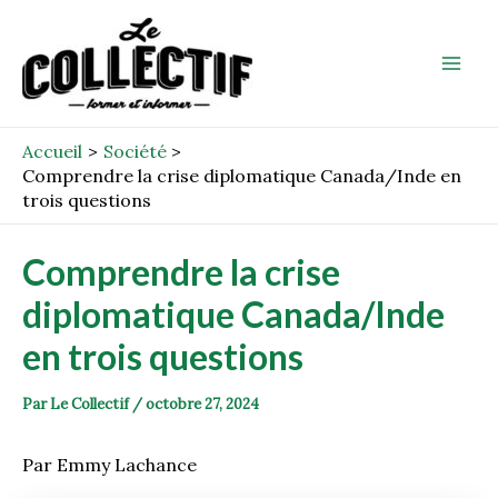
Aller
Post
Mai
au
navigation
Men
contenu
Accueil
Société
Comprendre la crise diplomatique Canada/Inde en
trois questions
Comprendre la crise
diplomatique Canada/Inde
en trois questions
Par
Le Collectif
/
octobre 27, 2024
Par Emmy Lachance