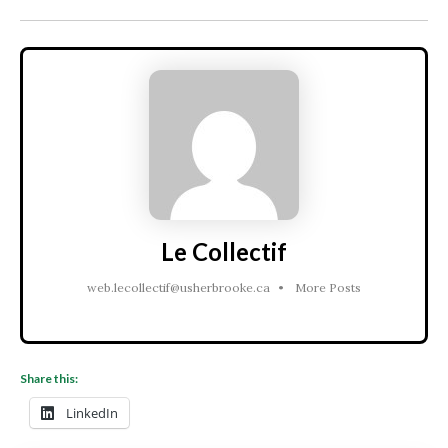
Le Collectif
web.lecollectif@usherbrooke.ca
•
More Posts
Share this:
LinkedIn