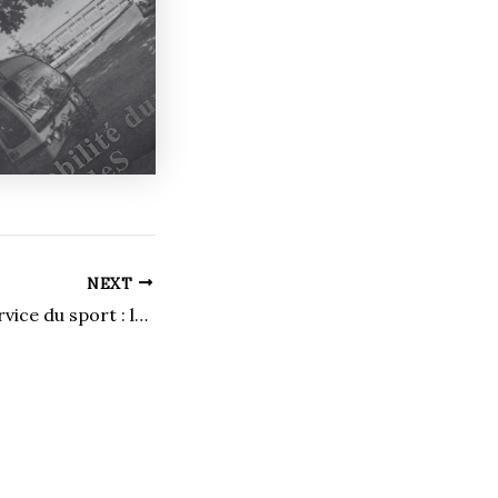
NEXT
L’esclavage au service du sport : la face cachée du Mondial de football