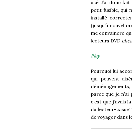
usé. J’ai donc fai
petit fusible, qui
installé correct
(jusqu’à nouvel or
me convaincre que 
lecteurs DVD
che
Play
Pourquoi lui accor
qui peuvent ais
déménagements, un
parce que je n’ai 
c’est que j’avais 
du lecteur-cassett
de voyager dans l