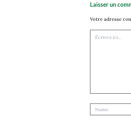
Laisser un com
Votre adresse cour
Écrivez
ici…
Name