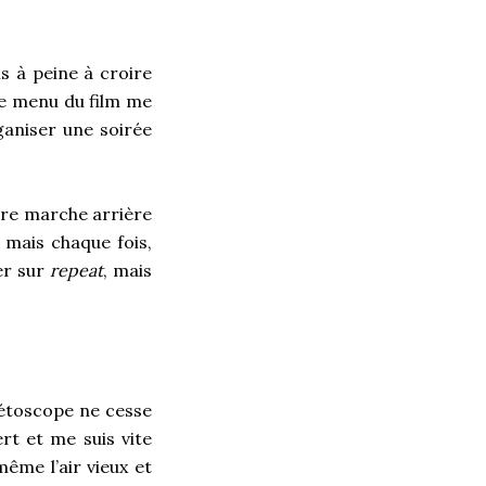
s à peine à croire
 le menu du film me
rganiser une soirée
aire marche arrière
 mais chaque fois,
er sur
repeat
, mais
gnétoscope ne cesse
rt et me suis vite
même l’air vieux et