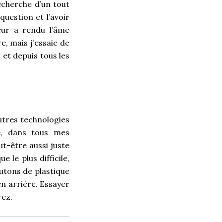
recherche d’un tout
question et l’avoir
eur a rendu l’âme
e, mais j’essaie de
 et depuis tous les
autres technologies
é, dans tous mes
t-être aussi juste
 le plus difficile,
outons de plastique
en arrière. Essayer
rez.