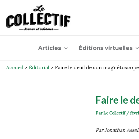
Aller
Post
au
navigation
contenu
Articles
Éditions virtuelles
Accueil
Éditorial
Faire le deuil de son magnétoscop
Faire le 
Par
Le Collectif
/
févr
Par Jonathan Assel