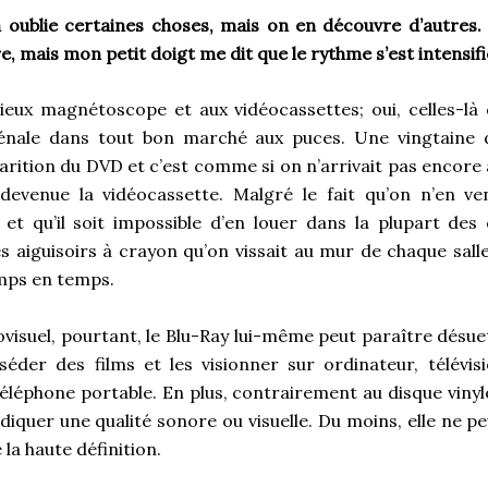
 oublie certaines choses, mais on en découvre d’autres. J
e, mais mon petit doigt me dit que le rythme s’est intensifi
eux magnétoscope et aux vidéocassettes; oui, celles-là
nale dans tout bon marché aux puces. Une vingtaine 
arition du DVD et c’est comme si on n’arrivait pas encore à
t devenue la vidéocassette. Malgré le fait qu’on n’en v
et qu’il soit impossible d’en louer dans la plupart des c
es aiguisoirs à crayon qu’on vissait au mur de chaque sall
mps en temps.
visuel, pourtant, le Blu-Ray lui-même peut paraître désue
séder des films et les visionner sur ordinateur, télévisi
léphone portable. En plus, contrairement au disque vinyle
iquer une qualité sonore ou visuelle. Du moins, elle ne peu
la haute définition.