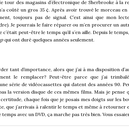
t le tour des magasins d’électronique de Sherbrooke à la 
 m’a coûté un gros 35 ¢. Après avoir trouvé le morceau en 
ement, toujours pas de signal. C’est ainsi que mon lect
dre). Je pourrais le faire réparer ou m’en procurer un autr
c’était peut-être le temps qu’il s’en aille. Depuis le temps,
ap
qui ont duré quelques années seulement.
der tant d’importance, alors que j’ai à ma disposition d’
ément le remplacer? Peut-être parce que j’ai trimbal
e série de vidéocassettes qui datent des années 90. Peu
pas la version disque de ces mêmes films. Mais je pense que
la certitude, chaque fois que je posais mes doigts sur les b
e, que j’arrivais à ralentir le temps et même à retourner 
e temps avec un DVD, ça marche pas très bien. Vous essaie