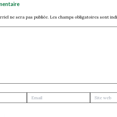
mentaire
riel ne sera pas publiée.
Les champs obligatoires sont ind
Email
Site
web