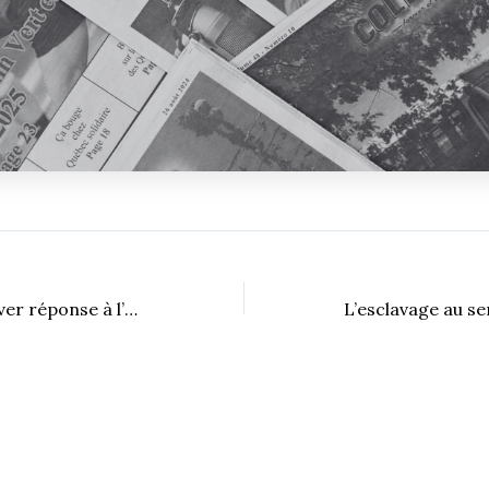
Sherbrooke : trouver réponse à l’adéquation des habitudes de partout ailleurs