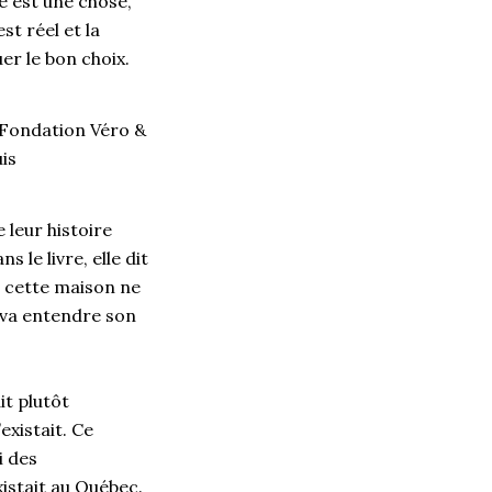
e est une chose,
st réel et la
uer le bon choix.
 Fondation Véro &
is
 leur histoire
e livre, elle dit
e cette maison ne
 va entendre son
it plutôt
existait. Ce
i des
istait au Québec.