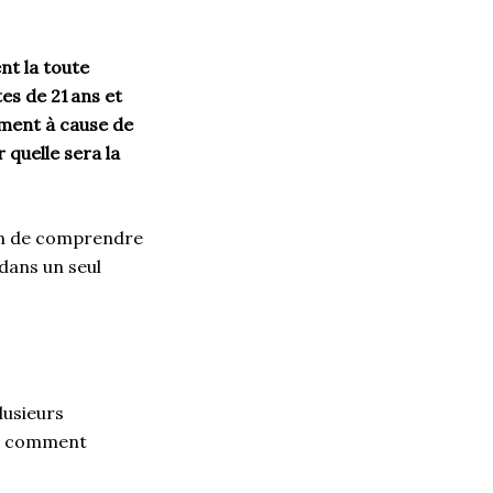
nt la toute
es de 21 ans et
mment à cause de
 quelle sera la
fin de comprendre
 dans un seul
lusieurs
 », comment