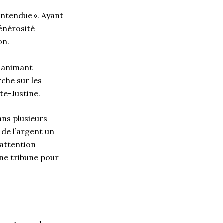
entendue ». Ayant
générosité
ion.
n animant
che sur les
nte-Justine.
ans plusieurs
 de l’argent un
’attention
une tribune pour