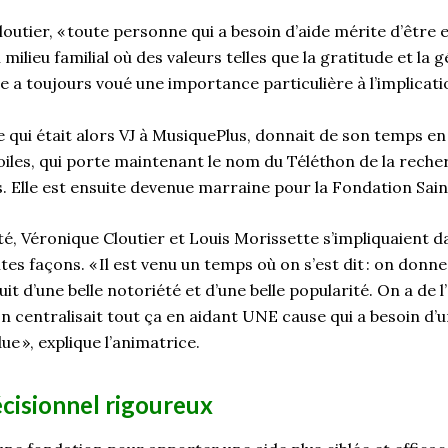
outier, « toute personne qui a besoin d’aide mérite d’être 
milieu familial où des valeurs telles que la gratitude et la 
e a toujours voué une importance particulière à l’implicat
lle qui était alors VJ à MusiquePlus, donnait de son temps e
oiles, qui porte maintenant le nom du Téléthon de la recher
s. Elle est ensuite devenue marraine pour la Fondation Sai
é, Véronique Cloutier et Louis Morissette s’impliquaient d
tes façons. « Il est venu un temps où on s’est dit : on donne
it d’une belle notoriété et d’une belle popularité. On a de l
on centralisait tout ça en aidant UNE cause qui a besoin d’
ue », explique l’animatrice.
cisionnel rigoureux