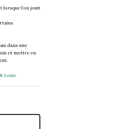
t lorsque l’on jouit
rtains
mais dans une
soin et mettre en
sent.
& Louis.