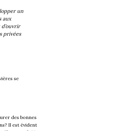
elopper un
s aux
 d’ouvrir
s privées
vières se
ourer des bonnes
s? Il est évident