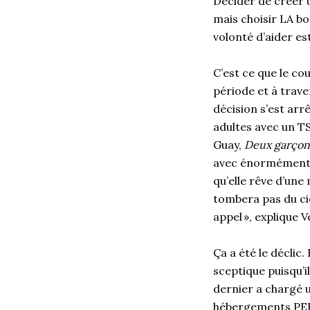
Décider de créer u
mais choisir LA bo
volonté d’aider es
C’est ce que le cou
période et à trave
décision s’est arr
adultes avec un TSA.
Guay,
Deux garçons
avec énormément d
qu’elle rêve d’une
tombera pas du ci
appel », explique 
Ça a été le déclic.
sceptique puisqu’il
dernier a chargé u
hébergements PERM