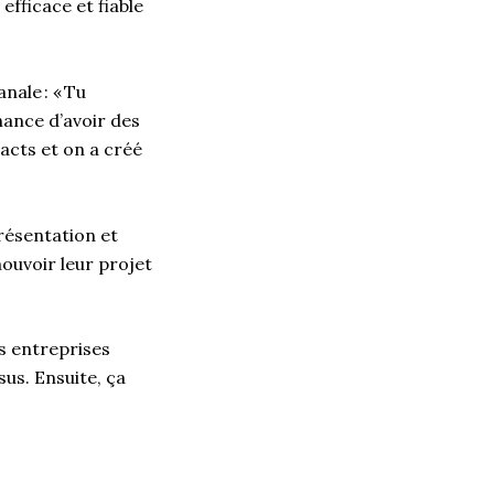
efficace et fiable
nale : « Tu
hance d’avoir des
tacts et on a créé
résentation et
ouvoir leur projet
es entreprises
sus. Ensuite, ça