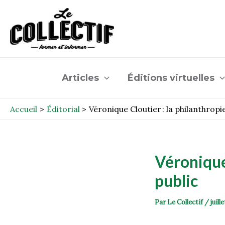
Aller
Post
au
navigation
contenu
Articles
Éditions virtuelles
Accueil
Éditorial
Véronique Cloutier : la philanthropie
Véronique 
public
Par
Le Collectif
/
juill