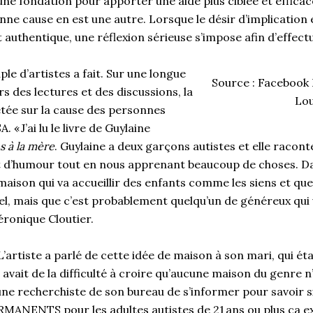
ne fondation pour apporter une aide plus ciblée et efficac
nne cause en est une autre. Lorsque le désir d’implication e
t authentique, une réflexion sérieuse s’impose afin d’effect
ple d’artistes a fait. Sur une longue
Source : Facebook
rs des lectures et des discussions, la
Lou
êtée sur la cause des personnes
 « J’ai lu le livre de Guylaine
 à la mère
. Guylaine a deux garçons autistes et elle raconte
’humour tout en nous apprenant beaucoup de choses. Dans l
 maison qui va accueillir des enfants comme les siens et qu
el, mais que c’est probablement quelqu’un de généreux qui
Véronique Cloutier.
 L’artiste a parlé de cette idée de maison à son mari, qui éta
 avait de la difficulté à croire qu’aucune maison du genre n’
ne recherchiste de son bureau de s’informer pour savoir s
ANENTS pour les adultes autistes de 21 ans ou plus ça ex