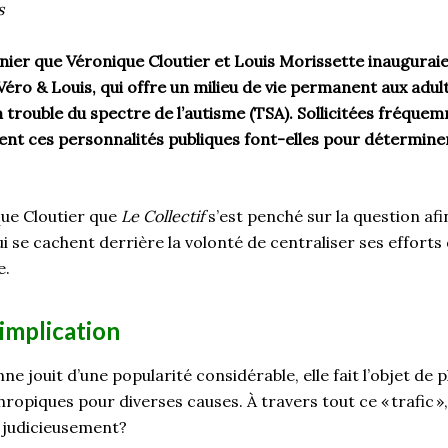
s
ernier que Véronique Cloutier et Louis Morissette inauguraie
ro & Louis, qui offre un milieu de vie permanent aux adult
n trouble du spectre de l’autisme (TSA). Sollicitées fréque
nt ces personnalités publiques font-elles pour déterminer
que Cloutier que
Le Collectif
s’est penché sur la question a
 se cachent derrière la volonté de centraliser ses efforts
e.
’implication
e jouit d’une popularité considérable, elle fait l’objet de p
ropiques pour diverses causes. À travers tout ce « trafic
x judicieusement?