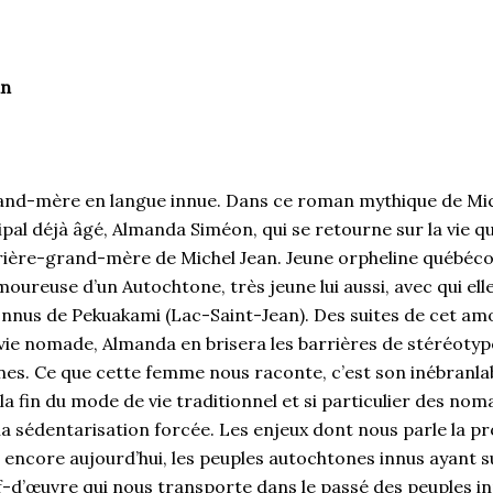
an
rand-mère en langue innue. Dans ce roman mythique de Miche
al déjà âgé, Almanda Siméon, qui se retourne sur la vie qu
arrière-grand-mère de Michel Jean. Jeune orpheline québécoi
reuse d’un Autochtone, très jeune lui aussi, avec qui elle
 Innus de Pekuakami (Lac-Saint-Jean). Des suites de cet am
 vie nomade, Almanda en brisera les barrières de stéréoty
s. Ce que cette femme nous raconte, c’est son inébranlab
 la fin du mode de vie traditionnel et si particulier des nom
a sédentarisation forcée. Les enjeux dont nous parle la p
 encore aujourd’hui, les peuples autochtones innus ayant su
-d’œuvre qui nous transporte dans le passé des peuples in