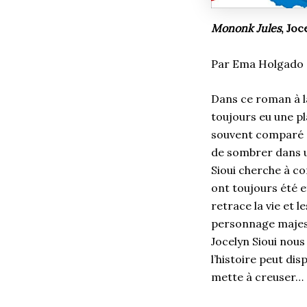
Mononk Jules
, Joc
Par Ema Holgado
Dans ce roman à la
toujours eu une pl
souvent comparé à
de sombrer dans u
Sioui cherche à c
ont toujours été e
retrace la vie et l
personnage majest
Jocelyn Sioui nous
l’histoire peut di
mette à creuser…