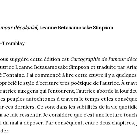
amour décolonial
,
Leanne Betasamosake Simpson
n-Tremblay
vous suggère cette édition est
Cartographie de l’amour déco
l’autrice Leanne Betasamosake Simpson et traduite par Ari
Fontaine. J’ai commencé à lire cette œuvre il y a quelques j
écié le style d’écriture très poétique de l’autrice. À trave
ratrice aux gens qui l’entourent, l’autrice aborde la lourde
les peuples autochtones à travers le temps et les conséqu
r ces derniers. Ce sont dans les subtilités de la vie quotidi
a se fait ressentir. Je considère que c’est une lecture touc
ai du mal à déposer. Par conséquent, entre deux chapitres,
nder.