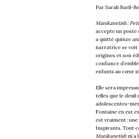
Par Sarah Baril-
Manikanetish : Pet
accepte un poste d
a quitté quinze ans
narratrice se voit
origines et son édu
confiance d’emblée
enfants au cœur 
Elle sera impressi
telles que le deuil
adolescentes-mère
Fontaine en est e
est vraiment : une
Inspirants. Tout c
Manikanetish
m’a 