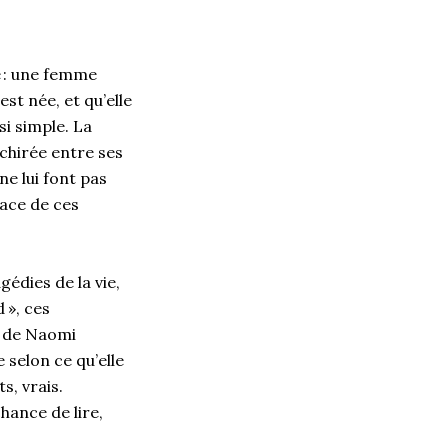
e : une femme
st née, et qu’elle
si simple. La
échirée entre ses
ne lui font pas
pace de ces
gédies de la vie,
d », ces
e de Naomi
selon ce qu’elle
s, vrais.
hance de lire,