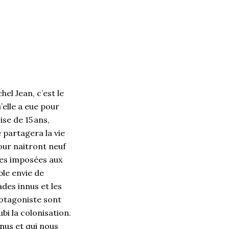
l Jean, c’est le
’elle a eue pour
se de 15 ans,
 partagera la vie
our naitront neuf
pes imposées aux
le envie de
ades innus et les
rotagoniste sont
bi la colonisation.
nus et qui nous