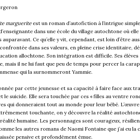
Bergeron
ite marguerite
est un roman d’autofiction à l’intrigue simpl
’enseignante dans une école du village autochtone où elle e
 auparavant. Ce qu’elle y vit, cependant, est loin d’être aus
 confrontée dans ses valeurs, en pleine crise identitaire, d
cation allochtone. Son intégration est difficile. Ses élèves 
, mais il ne lui faut que peu de temps pour percer la cara
immense qui la surnommeront Yammie.
onnée par cette jeunesse et sa capacité à faire face aux tra
 et le suicide. Elle sera touchée par ces « filles au ventre ron
s qui donneraient tout au monde pour leur bébé. L’œuvr
xtrêmement touchante, on y découvre la réalité autochtone 
 réalité humaine. Les personnages sont courageux, résilient
omme les autres romans de Naomi Fontaine que j’ai eu la c
laissée pensive et profondément émue.