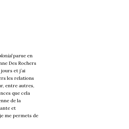
lonial
parue en
anne Des Rochers
ours et j’ai
rs les relations
ur, entre autres,
ences que cela
enne de la
hante et
 je me permets de