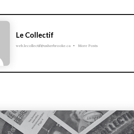
Le Collectif
web.lecollectif@usherbrooke.ca
•
More Posts