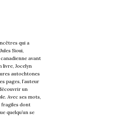
ncêtres qui a
ules Sioui,
e canadienne avant
livre, Jocelyn
gures autochtones
es pages, l’auteur
 découvrir un
le. Avec ses mots,
 fragiles dont
que quelqu’un se