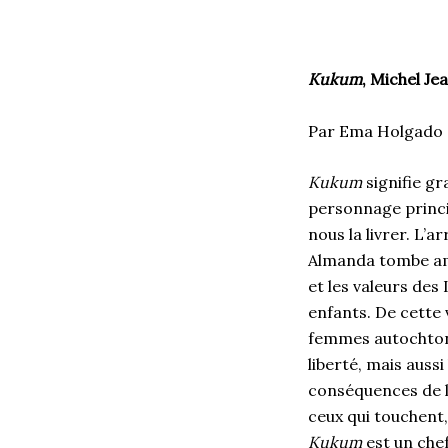
Kukum
, Michel Je
Par Ema Holgado
Kukum
signifie g
personnage princip
nous la livrer. L’
Almanda tombe amou
et les valeurs des
enfants. De cette
femmes autochtone
liberté, mais aussi
conséquences de l
ceux qui touchent,
Kukum
est un chef