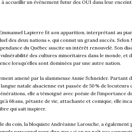
 à accueillir un évènement futur des OUI dans leur encein
 Emmanuel Lapierre fit son apparition, interprétant au pia
uel des deux nations », qui connut un grand succès. Selon M
dépendance du Québec suscite un intérêt renouvelé. Son dis
ulnérabilité des cultures minoritaires dans le monde, et de 
tence lorsqu’elles sont dominées par une autre nation.
ement amené par la slammeuse Annie Schneider. Partant de
 langue natale alsacienne est passée de 50 % de locuteurs 
énérations, elle a témoigné avec poésie de l’importance de l
qu’à 68 ans, pétante de vie, attachante et comique, elle in
libre qui sait inspirer.
e du coin, la bloquiste Andréanne Larouche, a également pr
mple personnel pour dire que « si on ne naît pas souverain