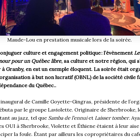
Maude-Lou en prestation musicale lors de la soirée.
 conjuguer culture et engagement politique : l’évènement
Le
mour pour un Québec libre
, sa culture et notre région, qui s
 à Granby, en est un exemple éloquent. La soirée était org
ganisation à but non lucratif (OBNL) de la société civile fa
dépendance du Québec..
inaugural de Camille Goyette-Gingras, présidente de l’orga
débuta par le groupe Laviolette. Originaire de Sherbrooke, 
ant au jazz, tel que
Samba de l’ennui
et
Laisser tomber
. Ay
 OUI à Sherbrooke, Violette et Éthiene étaient à leur aise
iciper la foule. Étant par ailleurs les copropriétaires du café