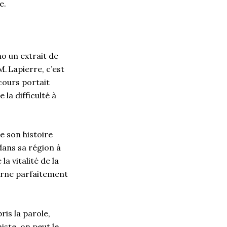
te.
no un extrait de
. Lapierre, c’est
cours portait
la difficulté à
 son histoire
dans sa région à
a vitalité de la
carne parfaitement
is la parole,
iste, on peut le