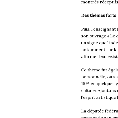
montrés réceptifs
Des thèmes forts
Puis, l’enseignant
son ouvrage « Le d
un signe que l’in
notamment sur la v
affirmer leur exis
Ce thème fut égal
personnelle, où sa
15 % en quelques g
culture. Ajoutons 
l’esprit artistique 
La députée fédéral
partant de son exe