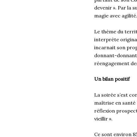
devenir ». Par la 
magie avec agilit
Le thème du terri
interprète origina
incarnait son pro
donnant-donnant o
réengagement des
Un bilan positif
La soirée s’est co
maîtrise en santé p
réflexion prospect
vieillir ».
Ce sont environ 85