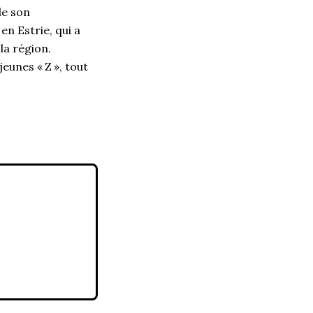
de son
n Estrie, qui a
la région.
eunes « Z », tout