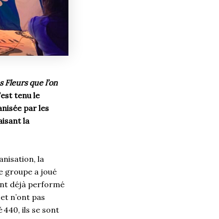
s Fleurs que l’on
’est tenu le
anisée par les
isant la
nisation, la
le groupe a joué
ant déjà performé
 et n’ont pas
 440, ils se sont