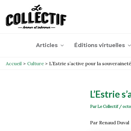
Aller
Post
au
navigation
contenu
Articles
Éditions virtuelles
Accueil
Culture
L’Estrie s’active pour la souverainet
L’Estrie s
Par
Le Collectif
/
octo
Par Renaud Duval