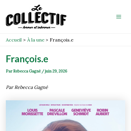
Aller
Post
Mai
au
navigation
Men
contenu
Accueil
À la une
François.e
François.e
Par
Rebecca Gagné
/
juin 29, 2026
Par Rebecca Gagné