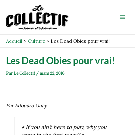
Aller
Post
Mai
au
navigation
Men
contenu
Accueil
Culture
Les Dead Obies pour vrai!
Les Dead Obies pour vrai!
Par
Le Collectif
/
mars 22, 2016
Par Edouard Guay
« If you ain’t here to play, why you
came in the first place? »