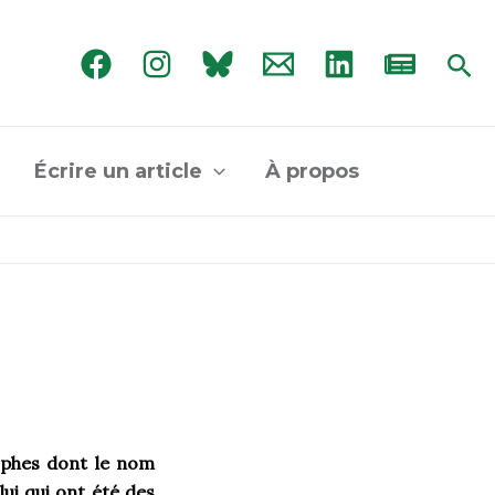
Rec
Écrire un article
À propos
sophes dont le nom
lui qui ont été des