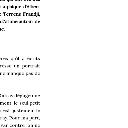
losophique d’Albert
e Terrens Frandji,
 d’Ariane autour de
he.
res qu’il a écrits
 dresse un portrait
il ne manque pas de
d’Onfray dégage une
ent, le seul petit
e, est justement le
ray. Pour ma part,
e.Par contre, on ne