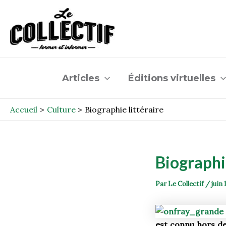
Aller
Post
au
navigation
contenu
Articles
Éditions virtuelles
Accueil
Culture
Biographie littéraire
Biographie
Par
Le Collectif
/
juin 
est connu hors des