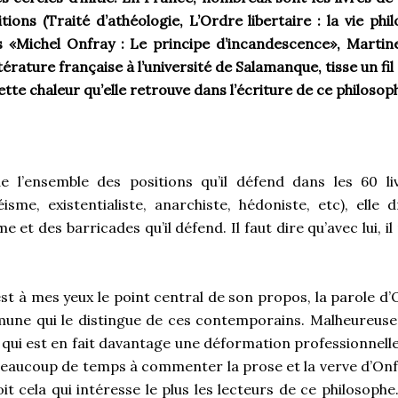
ons (Traité d’athéologie, L’Ordre libertaire : la vie phi
 «Michel Onfray : Le principe d’incandescence», Martin
térature française à l’université de Salamanque, tisse un fil
ette chaleur qu’elle retrouve dans l’écriture de ce philosop
e l’ensemble des positions qu’il défend dans les 60 liv
éisme, existentialiste, anarchiste, hédoniste, etc), elle
 et des barricades qu’il défend. Il faut dire qu’avec lui, 
 est à mes yeux le point central de son propos, la parole 
ne qui le distingue de ces contemporains. Malheureusem
, qui est en fait davantage une déformation professionnell
e beaucoup de temps à commenter la prose et la verve d’Onf
it cela qui intéresse le plus les lecteurs de ce philosoph