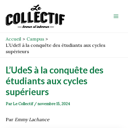
Aller
Post
Mai
au
navigation
Men
contenu
Accueil
Campus
L’UdeS à la conquête des étudiants aux cycles
supérieurs
L’UdeS à la conquête des
étudiants aux cycles
supérieurs
Par
Le Collectif
/
novembre 15, 2024
Par
Emmy Lachance