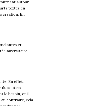
 tournant autour
ourts textes en
nversation. En
étudiantes et
é universitaire,
nte. En effet,
r du soutien
 le besoin, et il
, au contraire, cela