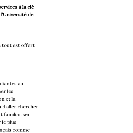
ervices à la clé
l’Université de
tout est offert
udiantes au
er les
n et la
 d’aller chercher
t familiariser
 le plus
français comme