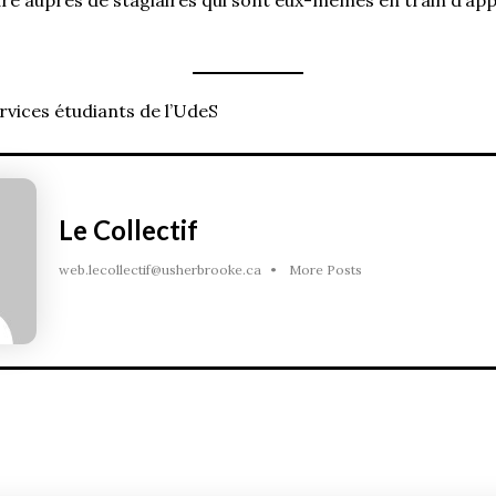
e auprès de stagiaires qui sont eux-mêmes en train d’ap
rvices étudiants de l’UdeS
Le Collectif
web.lecollectif@usherbrooke.ca
•
More Posts