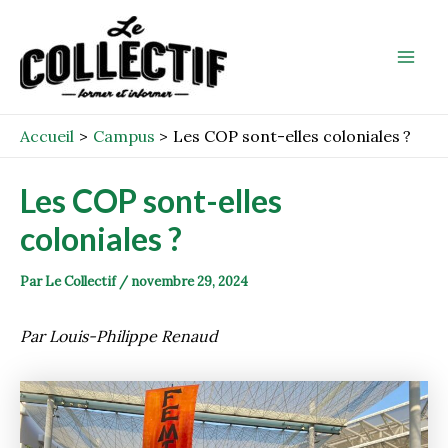
Aller
Post
Mai
au
navigation
Men
contenu
Accueil
Campus
Les COP sont-elles coloniales ?
Les COP sont-elles
coloniales ?
Par
Le Collectif
/
novembre 29, 2024
Par Louis-Philippe Renaud