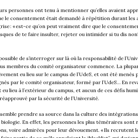
ieurs personnes ont tenu à mentionner qu’elles avaient appr
ue le consentement était demandé à répétition durant les ac
grise : « est-ce qu’on peut vraiment dire que le consentemen
sques de te faire insulter, rejeter ou intimider si tu dis no
 possible de s’interroger sur là où la responsabilité de l’Uni
vidus membres du comité organisateur commence. La plupar
ivement eu lieu sur le campus de l’UdeS, et ont été menés p
gnés par le comité organisateur, formé par l’UdeS… En rev
eu lieu à l’extérieur du campus, et aucun de ces défis humil
éapprouvé par la sécurité de l’Université.
semble prendre sa source dans la culture des intégrations
iologie. En effet, les personnes les plus téméraires son
ons, voire admirées pour leur dévouement. « Ils recrutent l