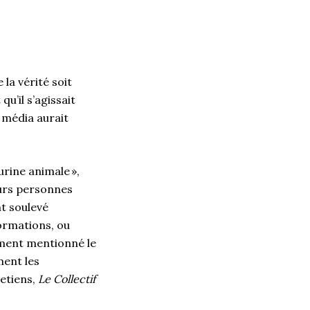
 la vérité soit
 qu’il s’agissait
e média aurait
urine animale »,
eurs personnes
t soulevé
formations, ou
ement mentionné le
ment les
retiens,
Le Collectif