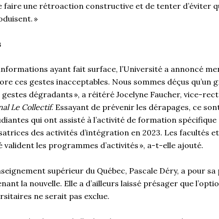
de faire une rétroaction constructive et de tenter d’éviter q
oduisent. »
s
informations ayant fait surface, l’Université a annoncé m
plore ces gestes inacceptables. Nous sommes déçus qu’un 
 gestes dégradants », a réitéré Jocelyne Faucher, vice-rectr
al Le Collectif
. Essayant de prévenir les dérapages, ce sont
iantes qui ont assisté à l’activité de formation spécifique
trices des activités d’intégration en 2023. Les facultés et
é valident les programmes d’activités », a-t-elle ajouté.
nseignement supérieur du Québec, Pascale Déry, a pour sa 
nt la nouvelle. Elle a d’ailleurs laissé présager que l’optio
rsitaires ne serait pas exclue.