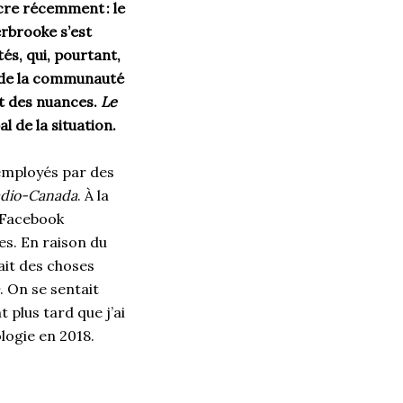
cre récemment : le
erbrooke s’est
és, qui, pourtant,
 de la communauté
nt des nuances.
Le
l de la situation.
 employés par des
dio-Canada
. À la
 Facebook
es. En raison du
ait des choses
. On se sentait
 plus tard que j’ai
ologie en 2018.