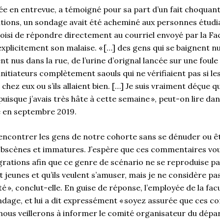
e en entrevue, a témoigné pour sa part d’un fait choquant 
rations, un sondage avait été acheminé aux personnes étudi
choisi de répondre directement au courriel envoyé par la Fa
xplicitement son malaise. « […] des gens qui se baignent nu
nt nus dans la rue, de l’urine d’orignal lancée sur une foul
nitiateurs complètement saouls qui ne vérifiaient pas si l
hez eux ou s’ils allaient bien. […] Je suis vraiment déçue qu
isque j’avais très hâte à cette semaine », peut-on lire dan
té en septembre 2019.
 rencontrer les gens de notre cohorte sans se dénuder ou 
scènes et immatures. J’espère que ces commentaires vou
égrations afin que ce genre de scénario ne se reproduise p
t jeunes et qu’ils veulent s’amuser, mais je ne considère pas
 », conclut-elle. En guise de réponse, l’employée de la facu
ondage, et lui a dit expressément « soyez assurée que ces 
 nous veillerons à informer le comité organisateur du dép