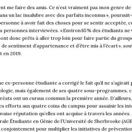
ment me faire des amis. Ce n’est vraiment pas mon genre d
s un lac insalubre avec des parfaits inconnus », poursuit-
 personne à avoir fait des choses pour se sentir acceptée, 
s personnes interviewées. « Environ 85 % des étudiants ne
 sont donc prêts à aller trop loin pour faire partie du grou
de sentiment d’appartenance et d’être mis à l’écart », sou
rt en 2019.
une ex-personne étudiante a corrigé le fait qu’il ne s’agirai
iologie, mais également de ses quatre sous-programmes, 
uréats ont un cursus commun la première année. D’ailleurs
s efforts aux quatre coins du campus pour assainir les int
vaise réputation qu’elles ont acquise à travers les années. 
rale Étudiante en Génie de l’Université de Sherbrooke (AGEG
 conjointement pour multiplier les initiatives de prévention 