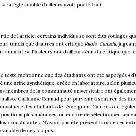
tratégie semble d’ailleurs avoir porté fruit.
rtie de l’article, certains individus se sont dits soulagés que
our, tandis que d’autres ont critiqué
Radio-Canada
, jugeant
ationnaliste ». Plusieurs ont d’ailleurs émis la critique que l
 le texte mentionne que des étudiants ont été aspergés « d’
ité une urine synthétique, créée en laboratoire, selon plusi
ins membres de la communauté universitaire ont égalemen
urnaliste Guillaume Renaud pour parvenir à soutirer des in
convaincre des étudiants de témoigner. D’autres ont égal
s positions plus nuancées, ou encore de sélectionner seule
lus croustillantes. N’ayant pas été présent lors de ces ent
a validité de ces propos.