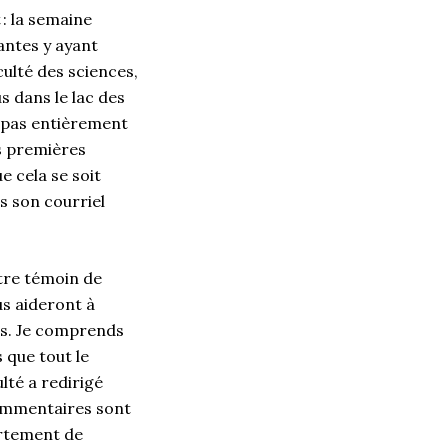
: la semaine
antes y ayant
culté des sciences,
s dans le lac des
e pas entièrement
es premières
e cela se soit
s son courriel
être témoin de
s aideront à
as. Je comprends
 que tout le
lté a redirigé
commentaires sont
artement de