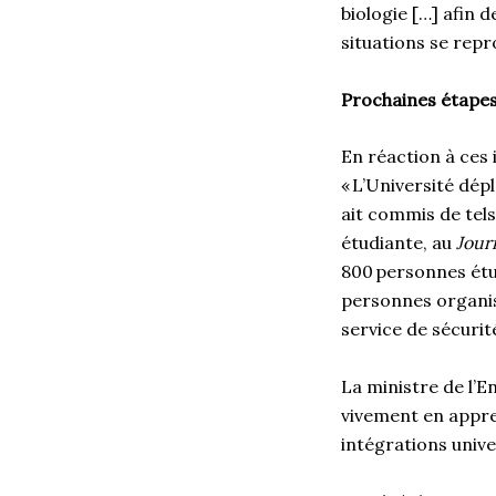
biologie […] afin 
situations se repr
Prochaines étape
En réaction à ces 
« L’Université dé
ait commis de tels
étudiante, au
Journ
800 personnes étud
personnes organisa
service de sécurit
La ministre de l’E
vivement en apprena
intégrations unive