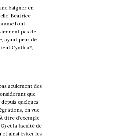
e me baigner en
elle. Béatrice
comme l’ont
 viennent pas de
pe, ayant peur de
tient Cynthia*,
t pas seulement des
considérant que
, depuis quelques
égrations, en vue
À titre d’exemple,
) et la faculté de
et ainsi éviter les