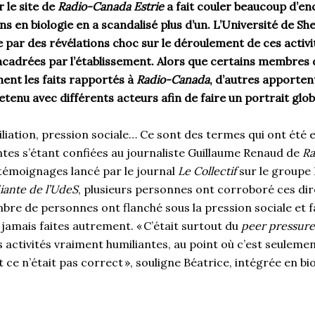
r le site de
Radio-Canada Estrie
a fait couler beaucoup d’en
ns en biologie en a scandalisé plus d’un. L’Université de Sh
par des révélations choc sur le déroulement de ces activit
cadrées par l’établissement. Alors que certains membres
ent les faits rapportés à
Radio-Canada
, d’autres apporte
etenu avec différents acteurs afin de faire un portrait globa
liation, pression sociale… Ce sont des termes qui ont été
tes s’étant confiées au journaliste Guillaume Renaud de
Ra
 témoignages lancé par le journal
Le Collectif
sur le groupe
ante de l’UdeS
, plusieurs personnes ont corroboré ces dir
bre de personnes ont flanché sous la pression sociale et f
t jamais faites autrement. « C’était surtout du
peer pressure
s activités vraiment humiliantes, au point où c’est seulement
t ce n’était pas correct », souligne Béatrice, intégrée en bi