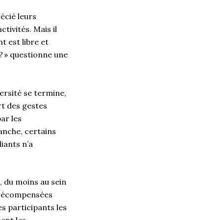
écié leurs
tivités. Mais il
t est libre et
n? » questionne une
versité se termine,
t des gestes
ar les
anche, certains
iants n’a
, du moins au sein
t récompensées
es participants les