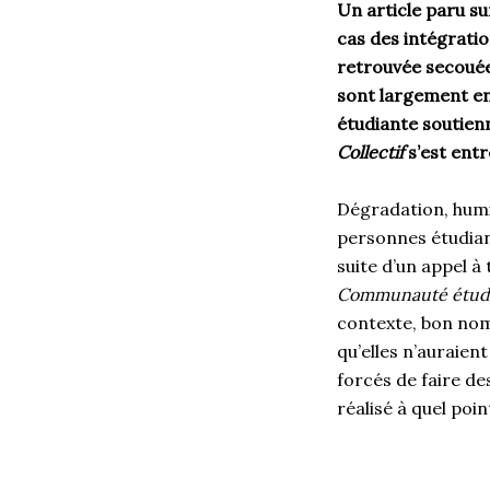
Un article paru su
cas des intégratio
retrouvée secouée 
sont largement en
étudiante soutienn
Collectif
s’est entr
Dégradation, humi
personnes étudian
suite d’un appel à
Communauté étudi
contexte, bon nom
qu’elles n’auraien
forcés de faire de
réalisé à quel poin