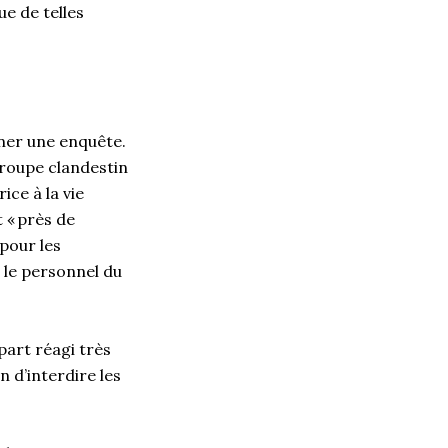
ue de telles
ener une enquête.
groupe clandestin
ice à la vie
 « près de
 pour les
 le personnel du
part réagi très
n d’interdire les