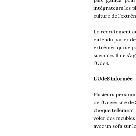
plus “games” pour f
intégrateurs les p
culture de l’extrê
Le recrutement ac
entendu parler de l
extrêmes qui se po
suivante. Il ne s’
l’UdeS.
L’UdeS informée
Plusieurs personn
de l’Université de
choque tellement q
voler des meubles 
avec un sofa sur 