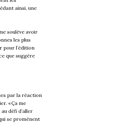
nent les
édant ainsi, une
me soulève avoir
onnes les plus
 pour l’édition
à ce que suggère
es par la réaction
er. « Ça me
au défi d’aller
s qui se promènent