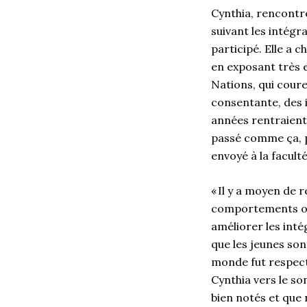
Cynthia, rencontré
suivant les intég
participé. Elle a 
en exposant très e
Nations, qui coure
consentante, des i
années rentraient c
passé comme ça, pu
envoyé à la facul
« Il y a moyen de
comportements ob
améliorer les int
que les jeunes son
monde fut respecté
Cynthia vers le s
bien notés et que