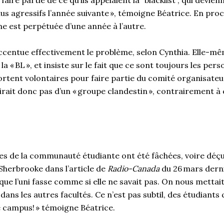
aire partie de ce qu’ils appelaient la “blacklist”, qui devien
lus agressifs l’année suivante », témoigne Béatrice. En proc
me est perpétuée d’une année à l’autre.
centue effectivement le problème, selon Cynthia. Elle-mê
a « BL », et insiste sur le fait que ce sont toujours les pers
rtent volontaires pour faire partie du comité organisateur
agirait donc pas d’un « groupe clandestin », contrairement 
es de la communauté étudiante ont été fâchées, voire déçu
 Sherbrooke dans l’article de
Radio-Canada
du 26 mars derni
ue l’uni fasse comme si elle ne savait pas. On nous mettait 
dans les autres facultés. Ce n’est pas subtil, des étudiant
le campus! » témoigne Béatrice.