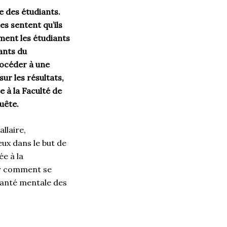
 des étudiants.
es sentent qu’ils
ment les étudiants
iants du
océder à une
ur les résultats,
 à la Faculté de
quête.
llaire,
ux dans le but de
é
e
à la
r comment se
anté mentale des