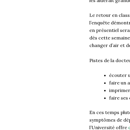
les
aiderait
grande
Le retour en class
l’enquête
démont
en présentiel serai
dès cette semaine, 
changer d’air et 
Piste
s
de la docte
é
couter
u
f
aire
un a
i
mprime
f
aire
ses 
En ces temps plutô
symptômes
de
dép
l’Université offre