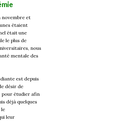
démie
n novembre et
eunes étaient
nel était une
le le plus de
niversitaires
, n
ous
santé mentale des
udiante est depuis
le désir de
s pour étudier afin
uis déjà
quelques
 le
qui leur