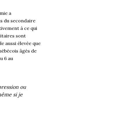
mie a
es du secondaire
ivement à ce qui
itaires sont
e aussi élevée que
uébécois âgés de
u 6 au
ression ou
même si je