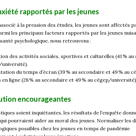
nxiété rapport
és
par les jeunes
associé à la pression des études, les jeunes sont affectés
armi les principaux facteurs rapportés par les jeunes nui
 santé psychologique, nous retrouvons :
ion des activités sociales, sportives et culturelles (41
% au 
université).
tation du temps d’écran (39
% au secondaire et 49
% au cé
 en ligne (28
%
au secondaire
et 49
% au cégep/université)
lution encourageante
s
stiques soient
inquiétantes,
les résultats de l’enquête donn
 qui pourrai
en
t aider au moral des jeunes.
Normaliser les d
ogiques possibles chez les jeunes en temps de pandémie