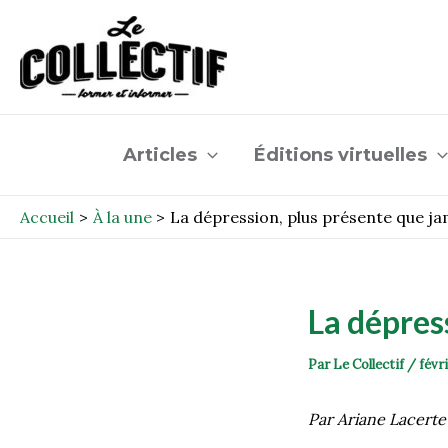
Aller
Post
au
navigation
contenu
Articles
Éditions virtuelles
Accueil
À la une
La dépression, plus présente que ja
La dépres
Par
Le Collectif
/
févri
Par Ariane Lacert