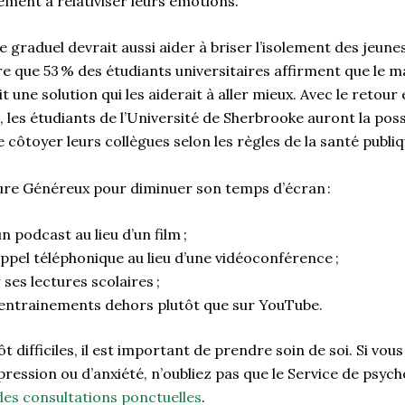
ment à relativiser leurs émotions.
e graduel devrait aussi aider à briser l’isolement des jeune
re
que 53
% des étudiants universitaires
affirment que le
ma
t une solution qui les aidera
it
à aller mieux.
Avec le retour 
les étudiants de l’
Univer
sité de Sherbrooke
auront la possi
de
côtoyer
leurs collègues
selon les règles de la santé publi
ur
e
Généreux pour diminuer son temps d’écran :
n podcast au lieu d’un film
;
ppel téléphonique au lieu d’une vidéoconférence
;
r
ses lectures scolaires
;
entrainements dehors plutôt que sur YouTube
.
t difficile
s,
il est important de prendre soin de soi.
Si vou
ression ou
d
’anxiété, n’oubliez pas que le S
ervice de psych
des
consultations ponctuelles
.