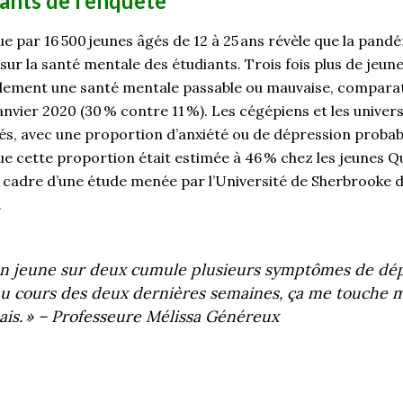
llants de l’enquête
u
e
par
16
500
jeunes âgés de 12 à 25
ans révèle que la pandé
sur la santé mentale des étudiants.
Trois fois plus de jeun
lement une santé mentale passable ou mauvaise, comparat
anvier 2020 (30
% contre 11
%).
Les cégépiens et les univers
és, avec une proportion d’anxiété ou de dépression probabl
e cette proportion était estimée à 46
% chez les jeunes Q
e cadre d’une étude menée par l’Université de Sherbrooke d
.
un
jeune sur
deux
cumule plusieurs symptômes de dép
au cours des deux dernières semaines, ça me touche 
ais.
» –
P
rofesseure Mélissa Généreux