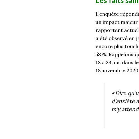
Les faits sai
L’enquête répond
un
impact
majeur
rapportent actuel
a été observé en j
encore plus touch
58
%. Rappelons qu
18 à 24
ans dans l
18
novembre
2020
«
Dire qu
’
d’anxiété 
m’y attend