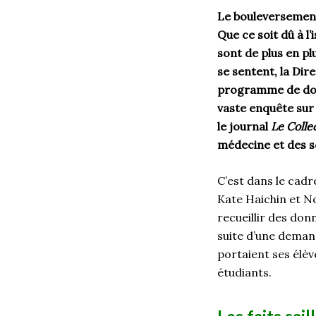
Le bouleversement
Que ce soit dû à l’
sont de plus en p
se sentent, la Dir
programme de doc
vaste enquête sur 
le journal
Le Collec
médecine et des sc
C’est dans le cad
Kate
Haichin
et
N
recueillir des don
suite
d’une
deman
portai
en
t ses élèv
étudiants
.