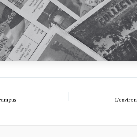
 campus
L’enviro