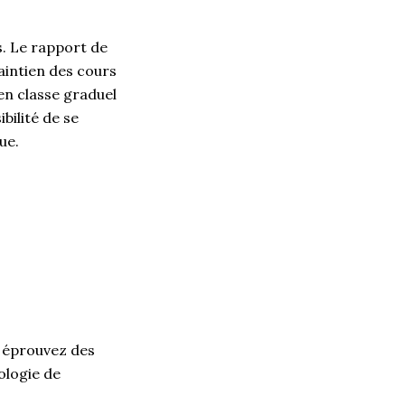
s.
Le rapport de
intien
des cours
en classe graduel
bilité de se
que.
s éprouvez des
ologie de