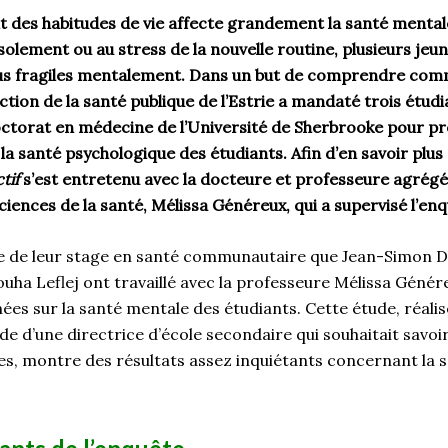
 des habitudes de vie affecte grandement la santé mentale
isolement ou au stress de la nouvelle routine, plusieurs jeun
lus fragiles mentalement. Dans un but de comprendre com
ection de la santé publique de l’Estrie a mandaté trois étud
torat en médecine de l’Université de Sherbrooke pour pr
la santé psychologique des étudiants. Afin d’en savoir plus s
tif
s’est entretenu avec la docteure et professeure agrégée
iences de la santé, Mélissa Généreux, qui a supervisé l’en
re de leur stage en santé communautaire que Jean-Simon Da
ouha
Leflej
ont travaillé avec
la
professeure Mélissa Génére
nées sur la santé mentale des étudiants. Cette étude, réalis
de d
’
une
d
irectrice d’
école secondaire qui souhaitait
savoi
es
, montre des résultats assez inquiétants
concernant la s