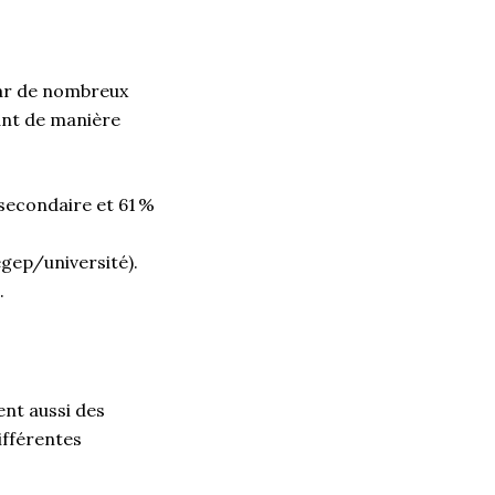
 par de nombreux
sant de manière
secondaire et 61
%
gep/université).
.
ent aussi
des
ifférentes