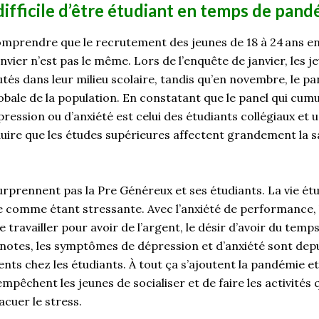
difficile d’être étudiant en temps de pan
 comprendre que le recrutement des jeunes de 18 à 24
ans e
anvier n’est pas le même. Lors de l’enquête de janvier, les j
és dans leur milieu scolaire
,
tandis qu’en novembre
,
le pa
obale de la population. En consta
tant
que le panel
qui cumu
ession ou d’anxiété est celui des étudiants collégia
ux
et u
uire
que les études supérieures affectent grandement la 
surprennent pas
la Pre
Généreux et ses étudiants.
La vie ét
e
comme étant stressante.
Avec l’anxiété de performance, 
e travailler pour avoir de l’argent, le désir d’avoir du temp
 notes, les symptômes de dépression et d’anxiété sont dep
ents
chez les étudiants.
À tout ça s’ajoute
nt
la pandémie et
empêche
nt
les jeunes de socialiser et de faire les activités 
acuer le stress.