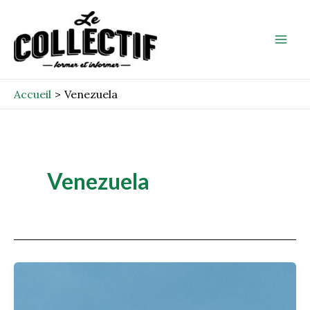
Aller
Mai
au
Men
contenu
Accueil
Venezuela
Venezuela