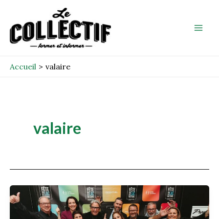
Aller
Mai
au
Men
contenu
Accueil
valaire
valaire