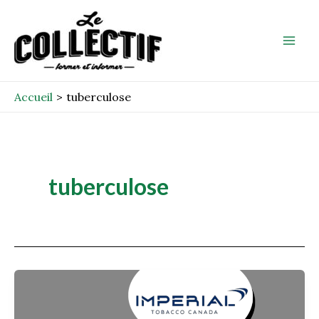
Aller
Mai
au
Men
contenu
Accueil
tuberculose
tuberculose