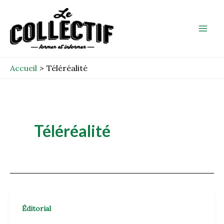
Aller
Mai
au
Men
contenu
Accueil
Téléréalité
Téléréalité
Éditorial