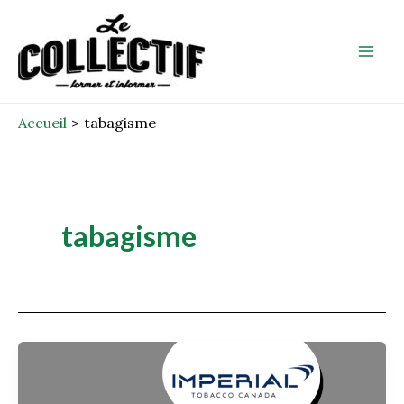
Aller
Mai
au
Men
contenu
Accueil
tabagisme
tabagisme