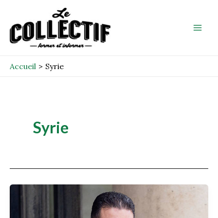
Aller
Mai
au
Men
contenu
Accueil
Syrie
Syrie