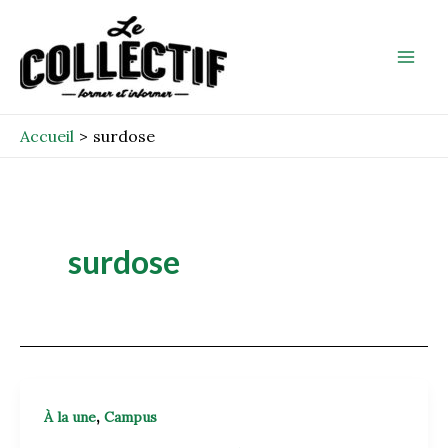
Aller
Mai
au
Men
contenu
Accueil
surdose
surdose
,
À la une
Campus