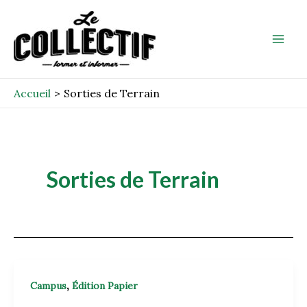
Aller
Mai
au
Men
contenu
Accueil
Sorties de Terrain
Sorties de Terrain
,
Campus
Édition Papier