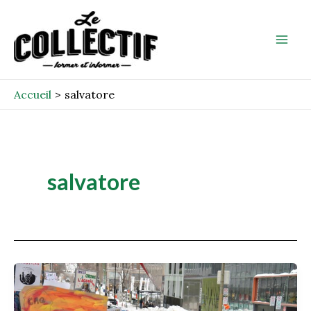
Aller
Mai
au
Men
contenu
Accueil
salvatore
salvatore