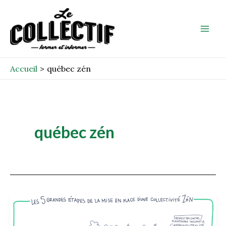
Aller
Mai
au
Men
contenu
Accueil
québec zén
québec zén