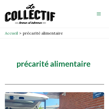
Aller
Mai
au
Men
contenu
Accueil
précarité alimentaire
précarité alimentaire