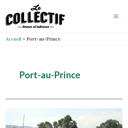
Aller
Mai
au
Men
contenu
Accueil
Port-au-Prince
Port-au-Prince