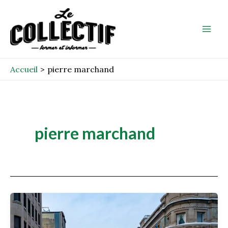
Aller
Mai
au
Men
contenu
Accueil
pierre marchand
pierre marchand