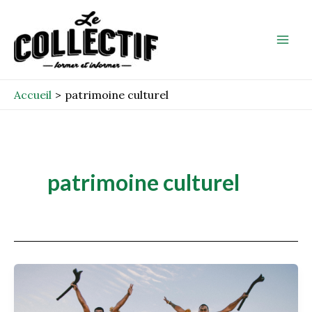
Aller
Mai
au
Men
contenu
Accueil
patrimoine culturel
patrimoine culturel