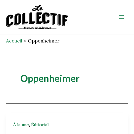
Aller
Mai
au
Men
contenu
Accueil
Oppenheimer
Oppenheimer
,
À la une
Éditorial