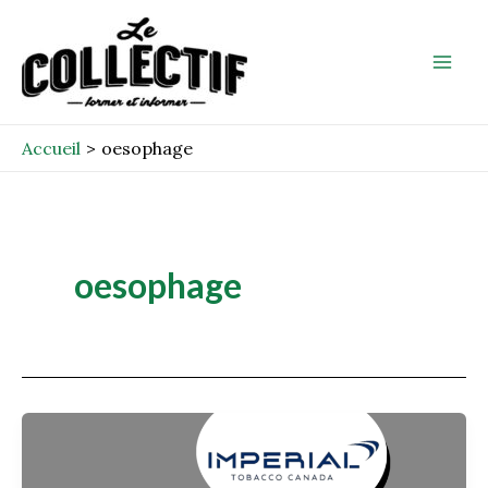
Aller
Mai
au
Men
contenu
Accueil
oesophage
oesophage