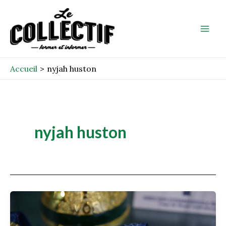
Aller
Mai
au
Men
contenu
Accueil
nyjah huston
nyjah huston