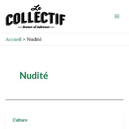
Aller
Mai
au
Men
contenu
Accueil
Nudité
Nudité
Culture