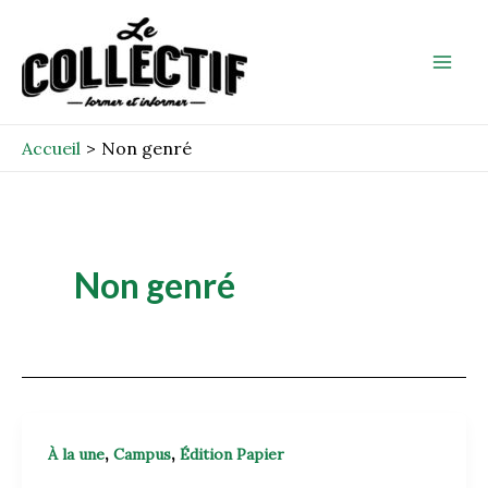
Aller
Mai
au
Men
contenu
Accueil
Non genré
Non genré
,
,
À la une
Campus
Édition Papier