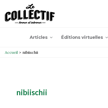
Aller
au
contenu
Articles
Éditions virtuelles
Accueil
nibiischii
nibiischii