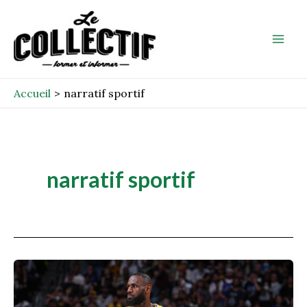
Aller
Mai
au
Men
contenu
Accueil
narratif sportif
narratif sportif