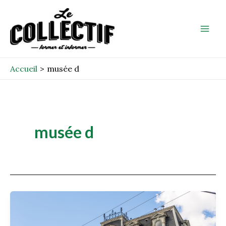
Aller
Mai
au
Men
contenu
Accueil
musée d
musée d