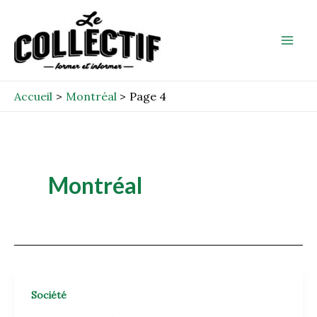
Aller
Post
Mai
au
pagination
Men
contenu
Accueil
Montréal
Page 4
Montréal
Société