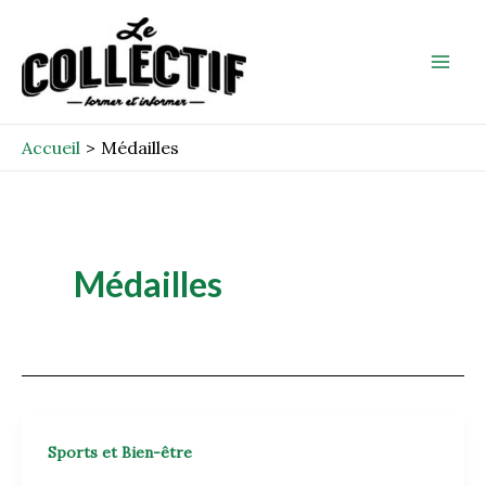
Aller
Mai
au
Men
contenu
Accueil
Médailles
Médailles
Sports et Bien-être