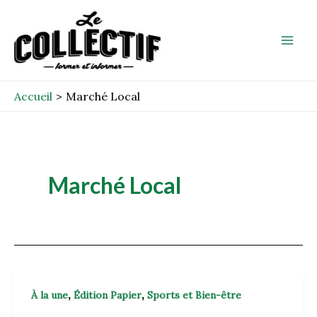
Aller
Mai
au
Men
contenu
Accueil
Marché Local
Marché Local
,
,
À la une
Édition Papier
Sports et Bien-être