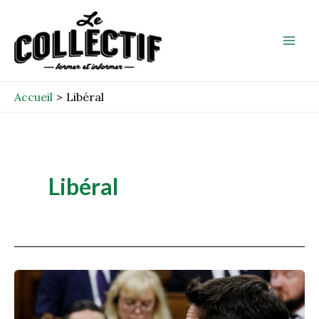
Aller
Mai
au
Men
contenu
Accueil
Libéral
Libéral