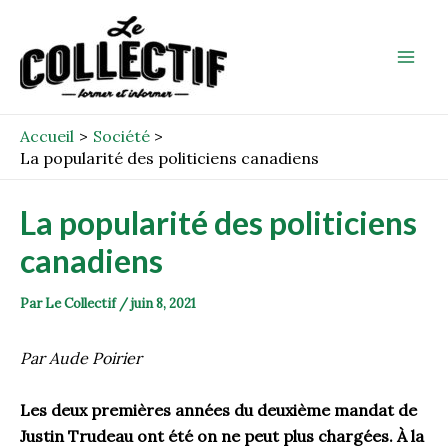
Aller
Post
Mai
au
navigation
Men
contenu
Accueil
Société
La popularité des politiciens canadiens
La popularité des politiciens
canadiens
Par
Le Collectif
/
juin 8, 2021
Par Aude Poirier
Les deux premières années du deuxième mandat de
Justin Trudeau ont été on ne peut plus chargées. À la